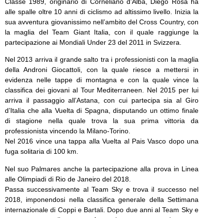
Classe 1989, originario di Corneliano d’Alba, Diego Rosa ha
alle spalle oltre 10 anni di ciclismo ad altissimo livello. Inizia la
sua avventura giovanissimo nell’ambito del Cross Country, con
la maglia del Team Giant Italia, con il quale raggiunge la
partecipazione ai Mondiali Under 23 del 2011 in Svizzera.
Nel 2013 arriva il grande salto tra i professionisti con la maglia
della Androni Giocattoli, con la quale riesce a mettersi in
evidenza nelle tappe di montagna e con la quale vince la
classifica dei giovani al Tour Mediterraneen. Nel 2015 per lui
arriva il passaggio all’Astana, con cui partecipa sia al Giro
d’Italia che alla Vuelta di Spagna, disputando un ottimo finale
di stagione nella quale trova la sua prima vittoria da
professionista vincendo la Milano-Torino.
Nel 2016 vince una tappa alla Vuelta al Pais Vasco dopo una
fuga solitaria di 100 km.
Nel suo Palmares anche la partecipazione alla prova in Linea
alle Olimpiadi di Rio de Janeiro del 2018.
Passa successivamente al Team Sky e trova il successo nel
2018, imponendosi nella classifica generale della Settimana
internazionale di Coppi e Bartali. Dopo due anni al Team Sky e