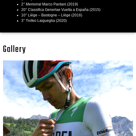
2° Memorial Marco Pantani (2019)
20° Classifica Generlae Vuelta a España (2015)
10° Liège – Bastogne – Liège (2016)
3° Trofeo Laigueglia (2020)
Gallery