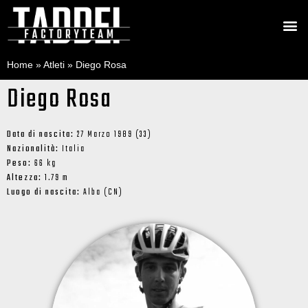
Home
»
Atleti
»
Diego Rosa
Diego Rosa
Data di nascita:
27 Marzo 1989 (33)
Nazionalità:
Italia
Peso:
66 kg
Altezza:
1.79 m
Luogo di nascita:
Alba (CN)