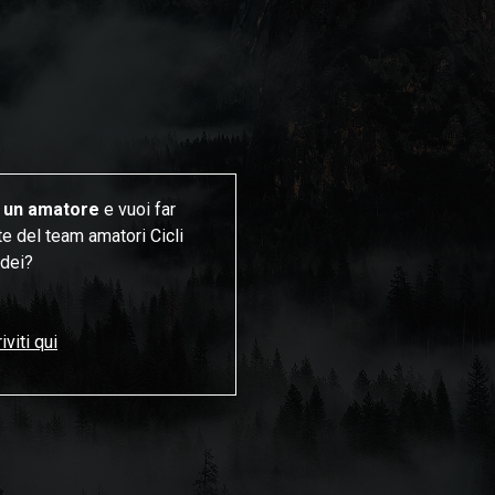
 un amatore
e vuoi far
te del team amatori Cicli
dei?
iviti qui