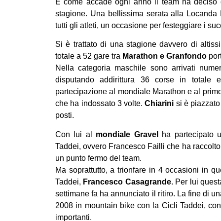
E come accade ogni anno il team ha deciso di 
stagione. Una bellissima serata alla Locanda 
tutti gli atleti, un occasione per festeggiare i su
Si è trattato di una stagione davvero di altissi
totale a 52 gare tra
Marathon e Granfondo
port
Nella categoria maschile sono arrivati nume
disputando addirittura 36 corse in totale 
partecipazione al mondiale Marathon e al primo
che ha indossato 3 volte.
Chiarini
si è piazzato
posti.
Con lui al
mondiale Gravel
ha partecipato un
Taddei, ovvero Francesco Failli che ha raccolto
un punto fermo del team.
Ma soprattutto, a trionfare in 4 occasioni in q
Taddei,
Francesco Casagrande
. Per lui ques
settimane fa ha annunciato il ritiro. La fine di un
2008 in mountain bike con la Cicli Taddei, con l
importanti.