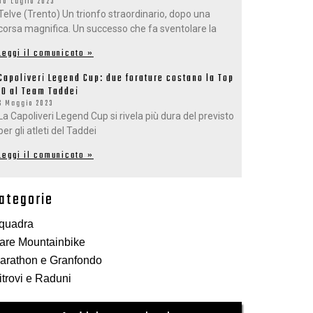
30 Luglio 2023
Telve (Trento) Un trionfo straordinario, dopo una
corsa magnifica. Un successo che fa sventolare la
Leggi il comunicato »
Capoliveri Legend Cup: due forature costano la Top
10 al Team Taddei
6 Maggio 2023
La Capoliveri Legend Cup si rivela più dura del previsto
per gli atleti del Taddei
Leggi il comunicato »
ategorie
quadra
are Mountainbike
arathon e Granfondo
itrovi e Raduni