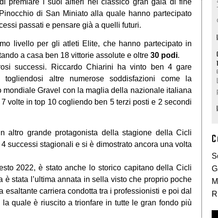
premiare i suoi alfieri nel classico gran galà di fine
Pinocchio di San Miniato alla quale hanno partecipato
ccessi passati e pensare già a quelli futuri.
mo livello per gli atleti Elite, che hanno partecipato in
ando a casa ben 18 vittorie assolute e oltre
30 podi
.
rosi successi. Riccardo Chiarini ha vinto ben 4 gare
e togliendosi altre numerose soddisfazioni come la
 mondiale Gravel con la maglia della nazionale italiana
 7 volte in top 10 cogliendo ben 5 terzi posti e 2 secondi
 altro grande protagonista della stagione della Cicli
C
 4 successi stagionali e si è dimostrato ancora una volta
S
uesto 2022, è stato anche lo storico capitano della Cicli
G
ta è stata l’ultima annata in sella visto che proprio poche
M
a esaltante carriera condotta tra i professionisti e poi dal
R
a quale è riuscito a trionfare in tutte le gran fondo più