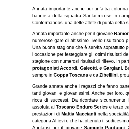
Annata importante anche per un’altra colonna
bandiera della squadra Santacrocese in cam
Confermandosi una delle atlete di punta della s
Annata importante anche per il giovane
Ramon
numerose gare di altissimo livello risultando p
Una buona stagione che è servita soprattutto per
l’occasione per festeggiare gli ottimi risultati d
stagione con numerosi risultati di rilievo. In par
protagonisti Accordi, Galeotti, e Gargiani.
Buo
sempre in
Coppa Toscana
e da
Zibelllini,
prota
Grande annata anche i ragazzi che fanno part
tanti giovani e giovanissimi. Anche per loro, 
ricca di successi. Da ricordare sicuramente 
assoluta al
Toscano Enduro Series
e terzo tra
prestazioni di
Mattia Maccianti
nella specialità 
categoria Allievi e che ha ottenuto il sedicesim
Applausi per il giovane
Samuele Parducci
,