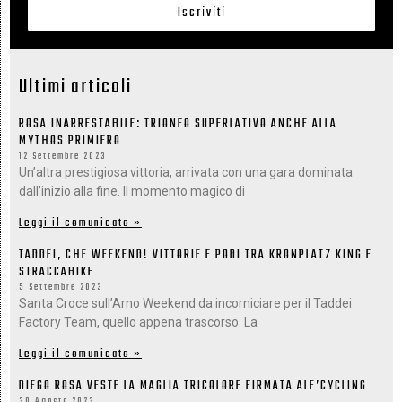
Iscriviti
Ultimi articoli
ROSA INARRESTABILE: TRIONFO SUPERLATIVO ANCHE ALLA
MYTHOS PRIMIERO
12 Settembre 2023
Un’altra prestigiosa vittoria, arrivata con una gara dominata
dall’inizio alla fine. Il momento magico di
Leggi il comunicato »
TADDEI, CHE WEEKEND! VITTORIE E PODI TRA KRONPLATZ KING E
STRACCABIKE
5 Settembre 2023
Santa Croce sull’Arno Weekend da incorniciare per il Taddei
Factory Team, quello appena trascorso. La
Leggi il comunicato »
DIEGO ROSA VESTE LA MAGLIA TRICOLORE FIRMATA ALE’CYCLING
30 Agosto 2023