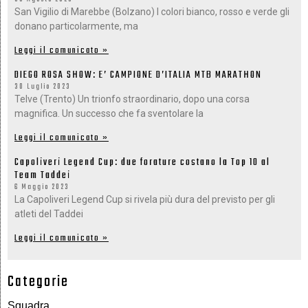
San Vigilio di Marebbe (Bolzano) I colori bianco, rosso e verde gli
donano particolarmente, ma
Leggi il comunicato »
DIEGO ROSA SHOW: E’ CAMPIONE D’ITALIA MTB MARATHON
30 Luglio 2023
Telve (Trento) Un trionfo straordinario, dopo una corsa
magnifica. Un successo che fa sventolare la
Leggi il comunicato »
Capoliveri Legend Cup: due forature costano la Top 10 al
Team Taddei
6 Maggio 2023
La Capoliveri Legend Cup si rivela più dura del previsto per gli
atleti del Taddei
Leggi il comunicato »
Categorie
Squadra