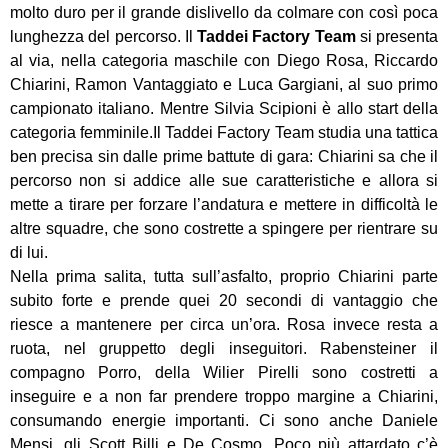
molto duro per il grande dislivello da colmare con così poca
lunghezza del percorso. Il
Taddei Factory Team
si presenta
al via, nella categoria maschile con Diego Rosa, Riccardo
Chiarini, Ramon Vantaggiato e Luca Gargiani, al suo primo
campionato italiano. Mentre Silvia Scipioni è allo start della
categoria femminile.Il Taddei Factory Team studia una tattica
ben precisa sin dalle prime battute di gara: Chiarini sa che il
percorso non si addice alle sue caratteristiche e allora si
mette a tirare per forzare l’andatura e mettere in difficoltà le
altre squadre, che sono costrette a spingere per rientrare su
di lui.
Nella prima salita, tutta sull’asfalto, proprio Chiarini parte
subito forte e prende quei 20 secondi di vantaggio che
riesce a mantenere per circa un’ora. Rosa invece resta a
ruota, nel gruppetto degli inseguitori. Rabensteiner il
compagno Porro, della Wilier Pirelli sono costretti a
inseguire e a non far prendere troppo margine a Chiarini,
consumando energie importanti. Ci sono anche Daniele
Mensi, gli Scott Billi e De Cosmo. Poco più attardato c’è