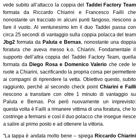
vede subito all’attacco la coppia del
Taddei Factory Team
formata da Riccardo Chiarini e Francesco Failli che
nonostante un tracciato in alcuni punti fangoso, riescono a
fare il vuoto. Al ventunesimo km il duo Taddei passa con
circa 25 secondi di vantaggio sulla coppia polacca del team
Jbg2
formata da
Paluta e Bernas
, nonostante una doppia
foratura che aveva messo k.o. Chiarini. Fondamentale il
supporto dell’altra coppia del Taddei Factory Team, quella
formata da
Diego Rosa e Domenico Valerio
che cede le
ruote a Chiarini, sacrificando la propria corsa per permettere
ai compagni di riprendere la vetta. Obiettivo questo, subito
raggiunto, perché al secondo check point
Chiarini e Failli
riescono a transitare con oltre 1 minuto di vantaggio su
Paluta e Bernas. Poi però nuovamente un imprevisto:
questa volta è Failli a rimanere vittima di una foratura, che lo
costringe a fermarsi e così il duo polacco che insegue riesce
a salire al primo posto e ad ottenere la vittoria.
“La tappa è andata molto bene – spiega
Riccardo Chiarini